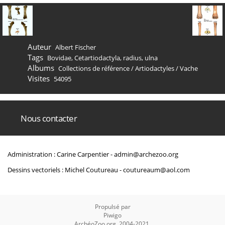
Auteur
Albert Fischer
Tags
Bovidae
,
Cetartiodactyla
,
radius
,
ulna
Albums
Collections de référence
/
Artiodactyles
/
Vache
Visites
54095
Nous contacter
Administration : Carine Carpentier -
admin@archezoo.org
Dessins vectoriels : Michel Coutureau -
coutureaum@aol.com
Propulsé par
Piwigo
ArchéoZoo.org, 2004-2021.