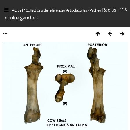
Radius
4/10
Accueil
/
Collections de référence
/
Artiodactyles
/
Vache
/
et ulna gauches