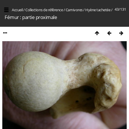
43/131
Accueil
/
Collections de référence
/
Carnivores
/
Hyène tachetée
/
Fémur : partie proximale