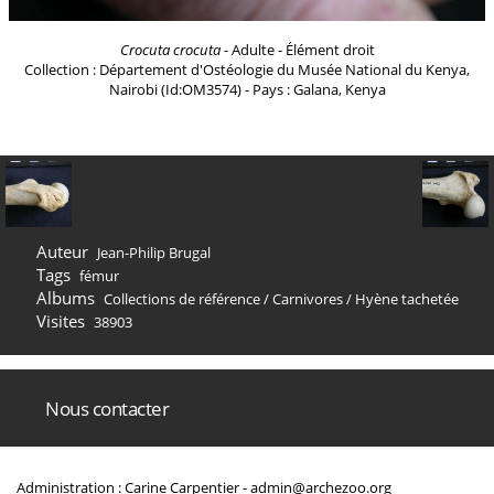
Crocuta crocuta
- Adulte - Élément droit
Collection : Département d'Ostéologie du Musée National du Kenya,
Nairobi (Id:OM3574) - Pays : Galana, Kenya
Auteur
Jean-Philip Brugal
Tags
fémur
Albums
Collections de référence
/
Carnivores
/
Hyène tachetée
Visites
38903
Nous contacter
Administration : Carine Carpentier -
admin@archezoo.org