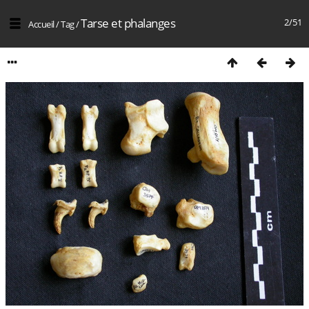
Tarse et phalanges
2/51
Accueil
/
Tag
/