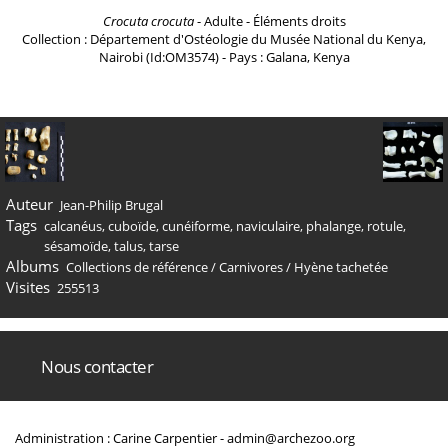
Crocuta crocuta
- Adulte - Éléments droits
Collection : Département d'Ostéologie du Musée National du Kenya,
Nairobi (Id:OM3574) - Pays : Galana, Kenya
Auteur
Jean-Philip Brugal
Tags
calcanéus
,
cuboïde
,
cunéiforme
,
naviculaire
,
phalange
,
rotule
,
sésamoïde
,
talus
,
tarse
Albums
Collections de référence
/
Carnivores
/
Hyène tachetée
Visites
255513
Nous contacter
Administration : Carine Carpentier -
admin@archezoo.org