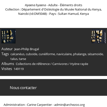
Hyaena hyaena
- Adulte - Éléments droits
Collection : Département d'Ostéologie du Musée National du Kenya,
Nairobi (Id:OM5048) - Pays : Sultan Hamud, Kenya
Auteur
Jean-Philip Brugal
Tags
calcanéus
,
cuboïde
,
cunéiforme
,
naviculaire
,
phalange
,
sésamoïde
,
talus
,
tarse
Albums
Collections de référence
/
Carnivores
/
Hyène rayée
Visites
149119
Nous contacter
Administration : Carine Carpentier -
admin@archezoo.org