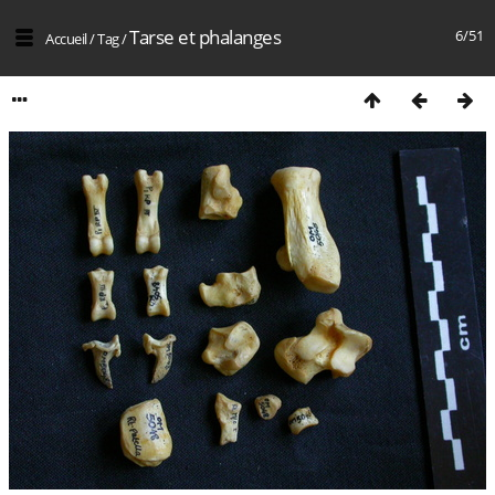
Tarse et phalanges
6/51
Accueil
/
Tag
/