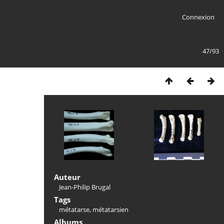
Connexion
47/93
Auteur
Jean-Philip Brugal
Tags
métatarse
,
métatarsien
Albums