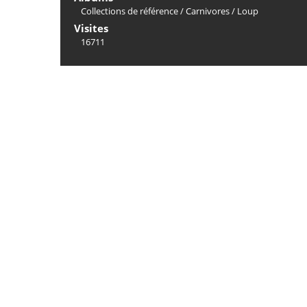
Collections de référence
/
Carnivores
/
Loup
Visites
16711