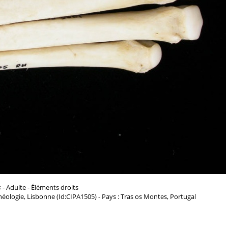
s
- Adulte - Éléments droits
chéologie, Lisbonne (Id:CIPA1505) - Pays : Tras os Montes, Portugal