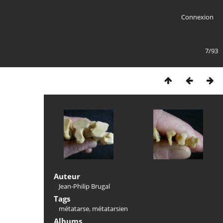
Connexion
7/93
Auteur
Jean-Philip Brugal
Tags
métatarse
,
métatarsien
Albums