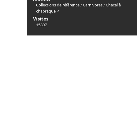
Collections de référence
/
Carnivores
/
Chacal à
chabraque ♂
Visites
15807