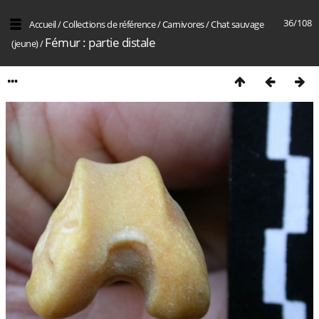
36/108
Accueil
/
Collections de référence
/
Carnivores
/
Chat sauvage
Fémur : partie distale
(jeune)
/