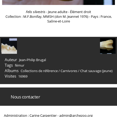
Felis silvestris
- Jeune adulte - Élément droit
Collection : M.F.Bonifay, MMSH (don M. Jeannet 1976) - Pays : France,
Saône-et-Loire
Auteur
Jean-Philip Brugal
Tags
fémur
Albums
Collections de référence
/
Carnivores
/
Chat sauvage (jeune)
Visites
16969
Nous contacter
Administration : Carine Carpentier -
admin@archezoo.org