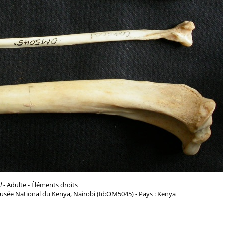
l
- Adulte - Éléments droits
usée National du Kenya, Nairobi (Id:OM5045) - Pays : Kenya