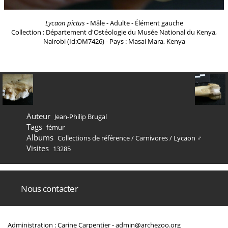
Lycaon pictus
- Mâle - Adulte - Élément gauche
Collection : Département d'Ostéologie du Musée National du Kenya,
Nairobi (Id:OM7426) - Pays : Masai Mara, Kenya
Auteur
Jean-Philip Brugal
Tags
fémur
Albums
Collections de référence
/
Carnivores
/
Lycaon ♂
Visites
13285
Nous contacter
Administration : Carine Carpentier -
admin@archezoo.org