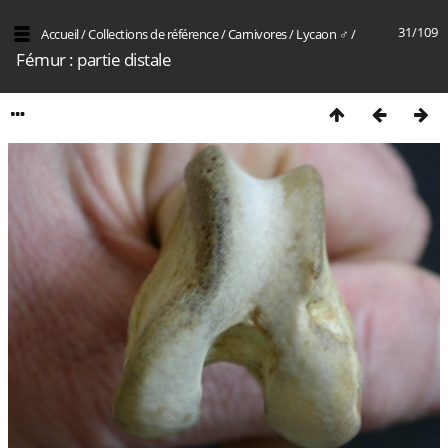
31/109
Accueil
/
Collections de référence
/
Carnivores
/
Lycaon ♂
/
Fémur : partie distale