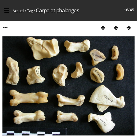
Carpe et phalanges
16/45
Accueil
/
Tag
/