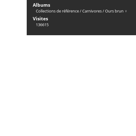
Albums
Collections de référence
/
Carnivores
/
Ours brun ♀
Visites
136615