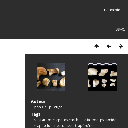
Connexion
38/45
Auteur
Jean-Philip Brugal
Tags
capitatum
,
carpe
,
os crochu
,
pisiforme
,
pyramidal
,
scapho-lunaire
,
trapèze
,
trapézoïde