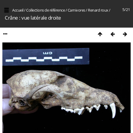
5/21
Accueil
/
Collections de référence
/
Carnivores
/
Renard roux
/
Crâne : vue latérale droite