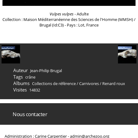
Vulpes vulpes
- Adulte
Collection : Maison Méditerranéenne des Sciences de l'Homme (MMSH) /
Brugal (Id:C3) - Pays : Lot, France
Auteur
Jean-Philip Brugal
Tags
crâne
Albums
Collections de référence
/
Carnivores
/
Renard roux
Visites
14832
Nous contacter
Administration : Carine Carpentier -
admin@archezoo.org