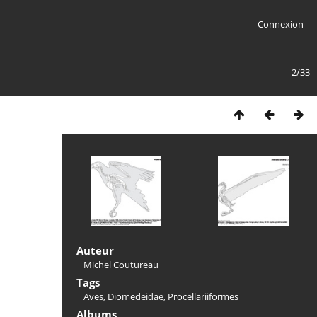
Connexion
2/33
Auteur
Michel Coutureau
Tags
Aves
,
Diomedeidae
,
Procellariiformes
Albums