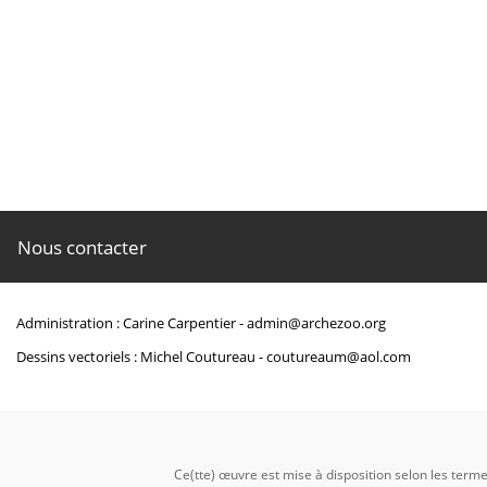
Eyton (Thomas Campbell) ―
Osteologia avium. A 
Nous contacter
https://www.biodiversityl
Administration : Carine Carpentier -
admin@archezoo.org
Dessins vectoriels : Michel Coutureau -
coutureaum@aol.com
Ce(tte) œuvre est mise à disposition selon les term