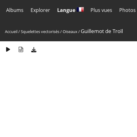
Albums
Explorer
Langue
Plus vues
Photos 
Guillemot de Troïl
Accueil
/
Squelettes vectorisés
/
Oiseaux
/