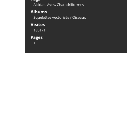
Alcidae
,
Aves
,
Charadriiformes
Albums
Squelettes vectorisés
/
Oiseaux
Visites
185171
Pages
1