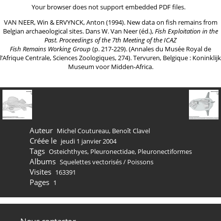
Your browser does not support embedded PDF files.
VAN NEER, Win & ERVYNCK, Anton (1994). New data on fish remains from
Belgian archaeological sites. Dans W. Van Neer (éd.),
Fish Exploitation in the
Past. Proceedings of the 7th Meeting of the ICAZ
Fish Remains Working Group
(p. 217-229). (Annales du Musée Royal de
l’Afrique Centrale, Sciences Zoologiques, 274). Tervuren, Belgique : Koninklijk
Museum voor Midden-Africa.
Auteur
Michel Coutureau, Benoît Clavel
Créée le
jeudi 1 janvier 2004
Tags
Osteichthyes
,
Pleuronectidae
,
Pleuronectiformes
Albums
Squelettes vectorisés
/
Poissons
Visites
163391
Pages
1