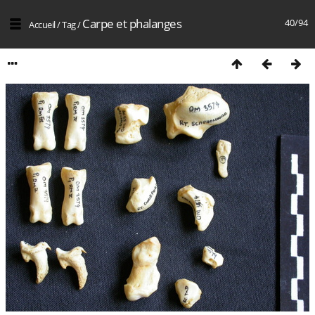
Carpe et phalanges
40/94
Accueil
/
Tag
/