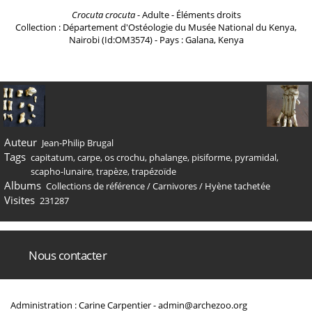
Crocuta crocuta
- Adulte - Éléments droits
Collection : Département d'Ostéologie du Musée National du Kenya,
Nairobi (Id:OM3574) - Pays : Galana, Kenya
Auteur
Jean-Philip Brugal
Tags
capitatum
,
carpe
,
os crochu
,
phalange
,
pisiforme
,
pyramidal
,
scapho-lunaire
,
trapèze
,
trapézoïde
Albums
Collections de référence
/
Carnivores
/
Hyène tachetée
Visites
231287
Nous contacter
Administration : Carine Carpentier -
admin@archezoo.org