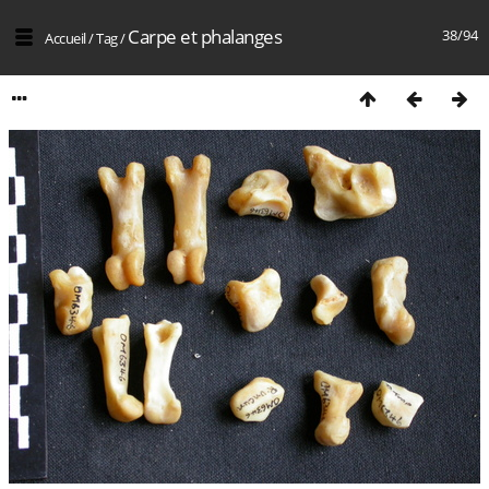
Carpe et phalanges
38/94
Accueil
/
Tag
/