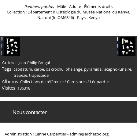
Panthera pardus
- Mâle - Adulte - Éléments droits
Collection : Département d'Ostéologie du Musée National du Kenya,
Nairobi (Id:OM6346) - Pays : Kenya
Auteur
Jean-Philip Brugal
Tags
capitatum
,
carpe
,
os crochu
,
phalange
,
pyramidal
,
scapho-lunaire
,
trapèze
,
trapézoïde
Albums
Collections de référence
/
Carnivores
/
Léopard ♂
Visites
136318
Nous contacter
Administration : Carine Carpentier -
admin@archezoo.org