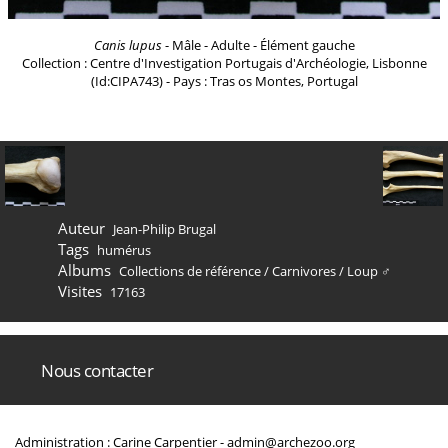
Canis lupus
- Mâle - Adulte - Élément gauche
Collection : Centre d'Investigation Portugais d'Archéologie, Lisbonne
(Id:CIPA743) - Pays : Tras os Montes, Portugal
Auteur
Jean-Philip Brugal
Tags
humérus
Albums
Collections de référence
/
Carnivores
/
Loup ♂
Visites
17163
Nous contacter
Administration : Carine Carpentier -
admin@archezoo.org