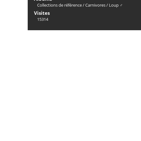
Collections de référence
/
Carnivores
/
Loup ♂
Visites
15314