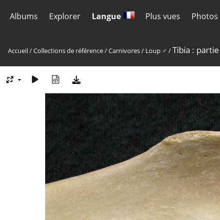
Albums
Explorer
Langue
Plus vues
Photos 
Tibia : parti
Accueil
/
Collections de référence
/
Carnivores
/
Loup ♂
/