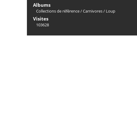
Albums
Collections de référence
/
Carnivores
/
Loup
Visites
103628