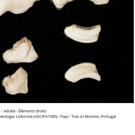
s
- Adulte - Éléments droits
chéologie, Lisbonne (Id:CIPA1505) - Pays : Tras os Montes, Portugal