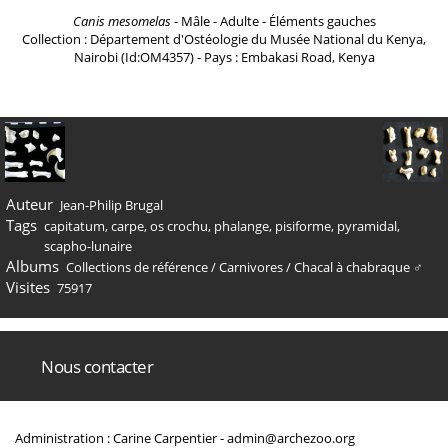
Canis mesomelas
- Mâle - Adulte - Éléments gauches
Collection : Département d'Ostéologie du Musée National du Kenya,
Nairobi (Id:OM4357) - Pays : Embakasi Road, Kenya
Auteur
Jean-Philip Brugal
Tags
capitatum
,
carpe
,
os crochu
,
phalange
,
pisiforme
,
pyramidal
,
scapho-lunaire
Albums
Collections de référence
/
Carnivores
/
Chacal à chabraque ♂
Visites
75917
Nous contacter
Administration : Carine Carpentier -
admin@archezoo.org