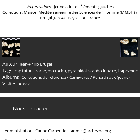
Vulpes vulpes
- Jeune adulte - Éléments gauches
Collection : Maison Méditerranéenne des Sciences de l'Homme (MMSH) /
Brugal (Id:C4) - Pays : Lot, France
Auteur
Jean-Philip Brugal
Tags
capitatum
,
carpe
,
os crochu
,
pyramidal
,
scapho-lunaire
,
trapézoïde
Albums
Collections de référence
/
Carnivores
/
Renard roux (jeune)
Visites
41882
Nous contacter
Administration : Carine Carpentier -
admin@archezoo.org