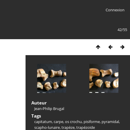
Connexion
42/55
Auteur
Jean-Philip Brugal
Tags
capitatum
,
carpe
,
os crochu
,
pisiforme
,
pyramidal
,
scapho-lunaire
,
trapèze
,
trapézoïde