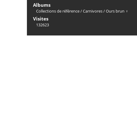
Albums
Collections de référence
/
Carnivores
/
Ours brun ♀
Visites
132623