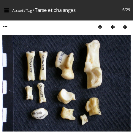
Tarse et phalanges
6/29
Accueil
/
Tag
/