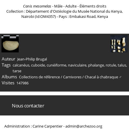
Canis mesomelas
- Mâle - Adulte - Éléments droits
Collection : Département d'Ostéologie du Musée National du Kenya,
Nairobi (Id:OM4357) - Pays : Embakasi Road, Kenya
Auteur
Jean-Philip Brugal
Tags
calcanéus
,
cuboïde
,
cunéiforme
,
naviculaire
,
phalange
,
rotule
,
talus
,
tarse
Albums
Collections de référence
/
Carnivores
/
Chacal à chabraque ♂
Visites
147986
Nous contacter
Administration : Carine Carpentier -
admin@archezoo.org