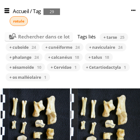
Accueil
/
Tag
29
rotule
Rechercher dans ce lot
Tags liés
+ tarse
25
+ cuboïde
24
+ cunéiforme
24
+ naviculaire
24
+ phalange
24
+ calcanéus
18
+ talus
18
+ sésamoïde
10
+ Cervidae
1
+ Cetartiodactyla
1
+ os malléolaire
1