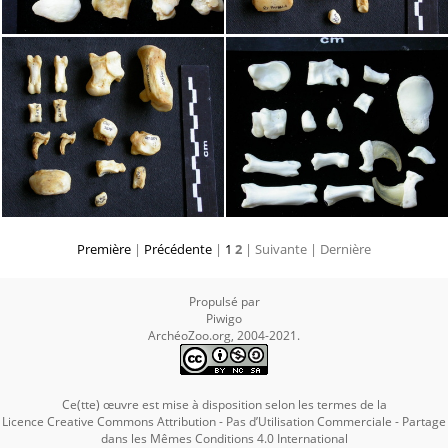
Première
|
Précédente
|
1
2
| Suivante
| Dernière
Propulsé par
Piwigo
ArchéoZoo.org, 2004-2021.
Ce(tte) œuvre est mise à disposition selon les termes de la
Licence Creative Commons Attribution - Pas d’Utilisation Commerciale - Partage
dans les Mêmes Conditions 4.0 International