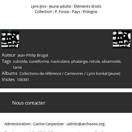
Lynx lynx
- Jeune adulte - Éléments droits
Collection : P. Fosse - Pays : Pologne
Auteur
Jean-Philip Brugal
Tags
cuboïde
,
cunéiforme
,
naviculaire
,
phalange
,
rotule
,
sésamoïde
,
tarse
Albums
Collections de référence
/
Carnivores
/
Lynx boréal (jeune)
Visites
100381
Nous contacter
Administration : Carine Carpentier -
admin@archezoo.org