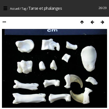
Tarse et phalanges
26/29
Accueil
/
Tag
/