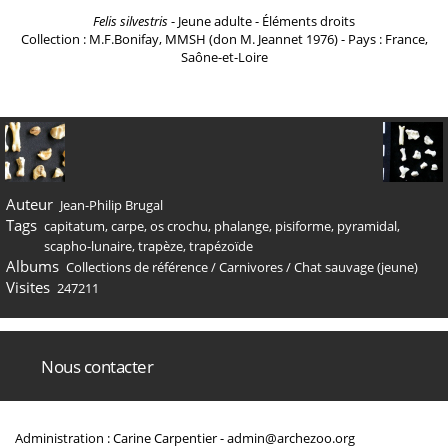
Felis silvestris
- Jeune adulte - Éléments droits
Collection : M.F.Bonifay, MMSH (don M. Jeannet 1976) - Pays : France,
Saône-et-Loire
Auteur
Jean-Philip Brugal
Tags
capitatum
,
carpe
,
os crochu
,
phalange
,
pisiforme
,
pyramidal
,
scapho-lunaire
,
trapèze
,
trapézoïde
Albums
Collections de référence
/
Carnivores
/
Chat sauvage (jeune)
Visites
247211
Nous contacter
Administration : Carine Carpentier -
admin@archezoo.org