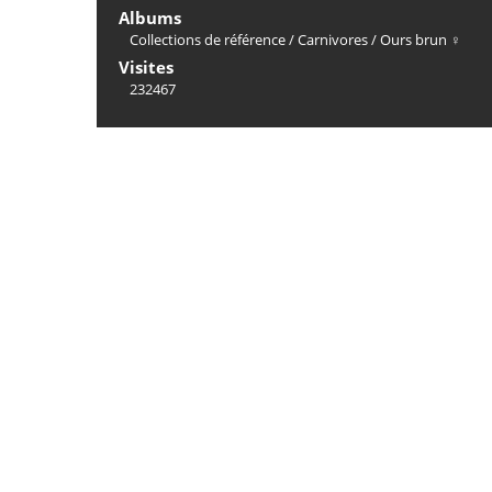
Albums
Collections de référence
/
Carnivores
/
Ours brun ♀
Visites
232467