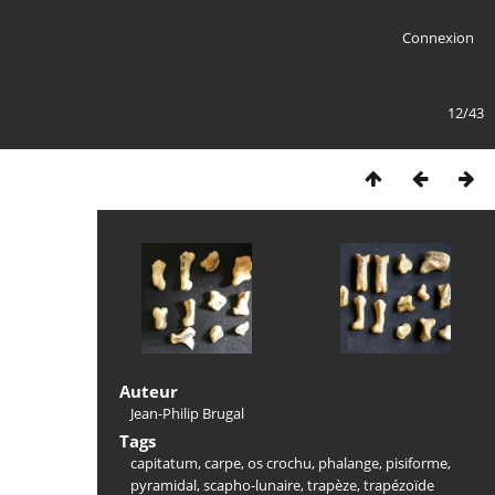
Connexion
12/43
Auteur
Jean-Philip Brugal
Tags
capitatum
,
carpe
,
os crochu
,
phalange
,
pisiforme
,
pyramidal
,
scapho-lunaire
,
trapèze
,
trapézoïde