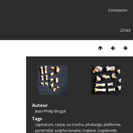
Connexion
27/43
Auteur
Jean-Philip Brugal
Tags
capitatum
,
carpe
,
os crochu
,
phalange
,
pisiforme
,
pyramidal
,
scapho-lunaire
,
trapèze
,
trapézoïde