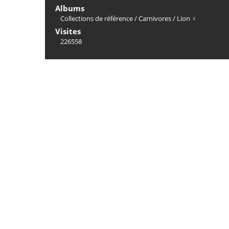
Albums
Collections de référence
/
Carnivores
/
Lion ♀
Visites
226558