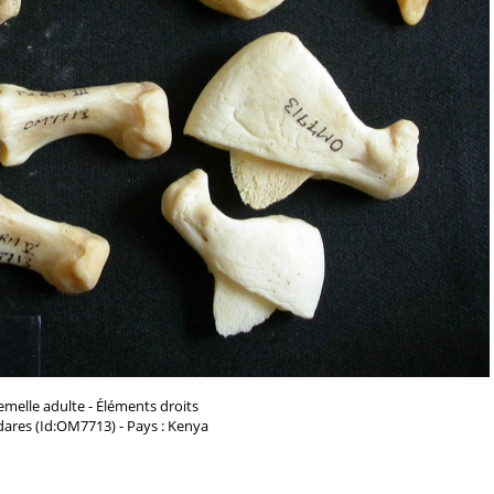
emelle adulte - Éléments droits
dares (Id:OM7713) - Pays : Kenya