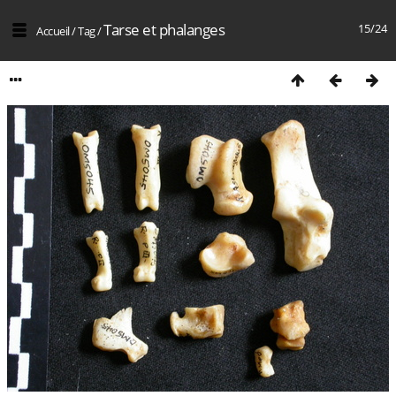
Tarse et phalanges
15/24
Accueil
/
Tag
/