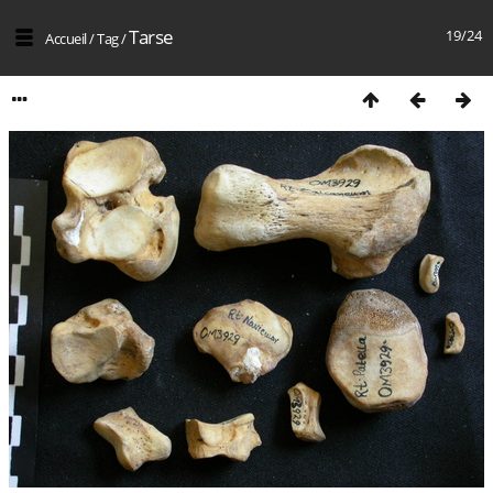
Tarse
19/24
Accueil
/
Tag
/