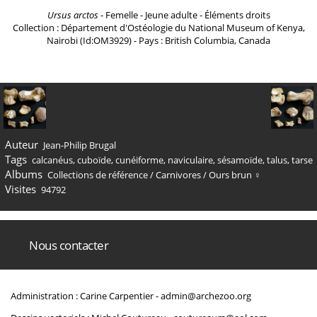
Ursus arctos
- Femelle - Jeune adulte - Éléments droits
Collection : Département d'Ostéologie du National Museum of Kenya,
Nairobi (Id:OM3929) - Pays : British Columbia, Canada
Auteur
Jean-Philip Brugal
Tags
calcanéus
,
cuboïde
,
cunéiforme
,
naviculaire
,
sésamoïde
,
talus
,
tarse
Albums
Collections de référence
/
Carnivores
/
Ours brun ♀
Visites
94792
Nous contacter
Administration : Carine Carpentier -
admin@archezoo.org