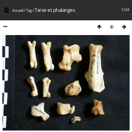
Tarse et phalanges
1/24
Accueil
/
Tag
/