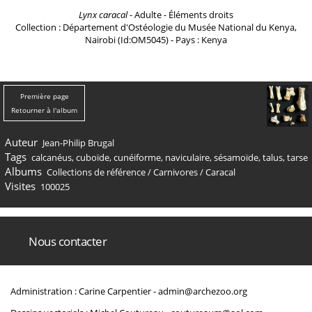
Lynx caracal
- Adulte - Éléments droits
Collection : Département d'Ostéologie du Musée National du Kenya,
Nairobi (Id:OM5045) - Pays : Kenya
Première page
Retourner à l'album
Auteur
Jean-Philip Brugal
Tags
calcanéus
,
cuboïde
,
cunéiforme
,
naviculaire
,
sésamoïde
,
talus
,
tarse
Albums
Collections de référence
/
Carnivores
/
Caracal
Visites
100025
Nous contacter
Administration : Carine Carpentier -
admin@archezoo.org