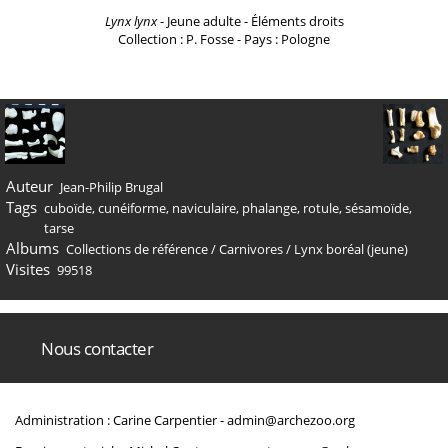
Lynx lynx
- Jeune adulte - Éléments droits
Collection : P. Fosse - Pays : Pologne
Auteur
Jean-Philip Brugal
Tags
cuboïde
,
cunéiforme
,
naviculaire
,
phalange
,
rotule
,
sésamoïde
,
tarse
Albums
Collections de référence
/
Carnivores
/
Lynx boréal (jeune)
Visites
99518
Nous contacter
Administration : Carine Carpentier -
admin@archezoo.org