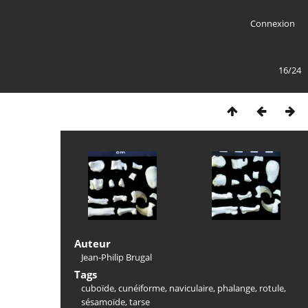
Connexion
16/24
Auteur
Jean-Philip Brugal
Tags
cuboïde
,
cunéiforme
,
naviculaire
,
phalange
,
rotule
,
sésamoïde
,
tarse