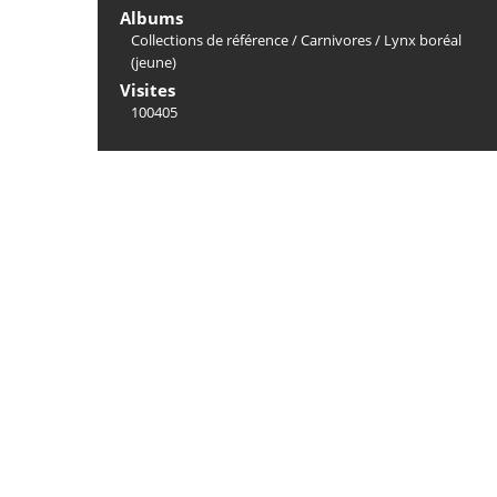
Albums
Collections de référence
/
Carnivores
/
Lynx boréal
(jeune)
Visites
100405