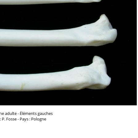
ne adulte - Éléments gauches
: P. Fosse - Pays : Pologne