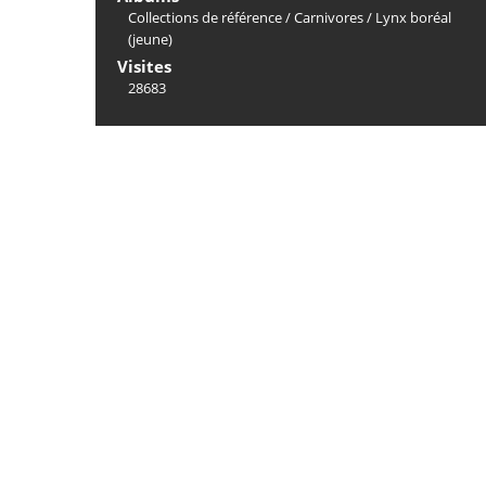
Collections de référence
/
Carnivores
/
Lynx boréal
(jeune)
Visites
28683