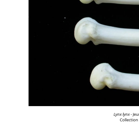
Lynx lynx
- Jeu
Collection 