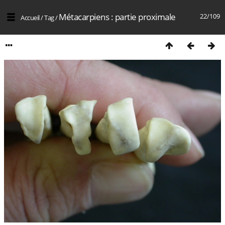
Métacarpiens : partie proximale
22/109
Accueil
/
Tag
/