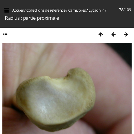
78/109
Accueil
/
Collections de référence
/
Carnivores
/
Lycaon ♂
/
Radius : partie proximale