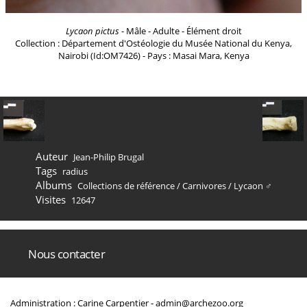
Lycaon pictus
- Mâle - Adulte - Élément droit
Collection : Département d'Ostéologie du Musée National du Kenya,
Nairobi (Id:OM7426) - Pays : Masai Mara, Kenya
Auteur
Jean-Philip Brugal
Tags
radius
Albums
Collections de référence
/
Carnivores
/
Lycaon ♂
Visites
12647
Nous contacter
Administration : Carine Carpentier -
admin@archezoo.org