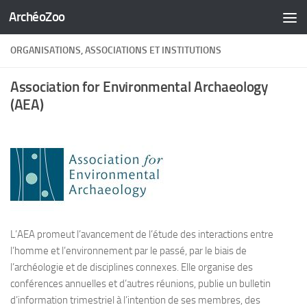
ArchéoZoo
Skip to content
ORGANISATIONS, ASSOCIATIONS ET INSTITUTIONS
Association for Environmental Archaeology
(AEA)
L’AEA promeut l’avancement de l’étude des interactions entre
l’homme et l’environnement par le passé, par le biais de
l’archéologie et de disciplines connexes. Elle organise des
conférences annuelles et d’autres réunions, publie un bulletin
d’information trimestriel à l’intention de ses membres, des