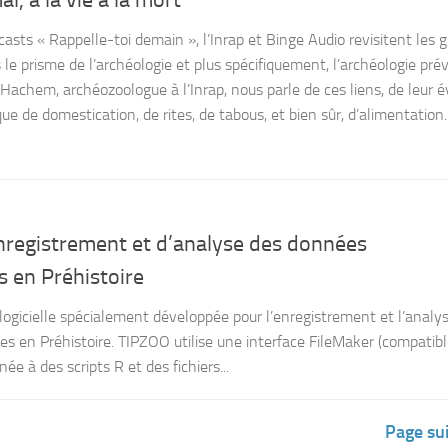
l, à la vie à la mort
casts « Rappelle-toi demain », l’Inrap et Binge Audio revisitent les 
 le prisme de l’archéologie et plus spécifiquement, l’archéologie pré
achem, archéozoologue à l’Inrap, nous parle de ces liens, de leur é
ue de domestication, de rites, de tabous, et bien sûr, d’alimentation.
enregistrement et d’analyse des données
 en Préhistoire
logicielle spécialement développée pour l’enregistrement et l’analy
s en Préhistoire. TIPZOO utilise une interface FileMaker (compatib
ée à des scripts R et des fichiers...
Page su