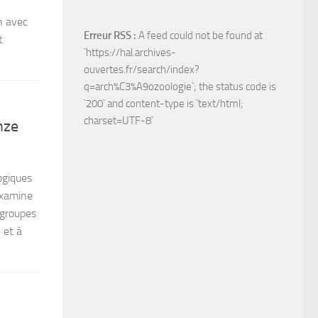
n avec
Erreur RSS :
A feed could not be found at
t
`https://hal.archives-
ouvertes.fr/search/index?
q=arch%C3%A9ozoologie`; the status code is
`200` and content-type is `text/html;
charset=UTF-8`
nze
ogiques
examine
 groupes
 et à