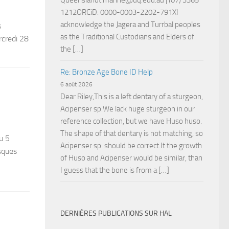
Queenslandt.manne@uq.edu.au
| (07) 3365
1212ORCiD: 0000-0003-2202-791XI
acknowledge the Jagera and Turrbal peoples
s
as the Traditional Custodians and Elders of
credi 28
the […]
Re: Bronze Age Bone ID Help
6 août 2026
Dear Riley,This is a left dentary of a sturgeon,
Acipenser sp.We lack huge sturgeon in our
reference collection, but we have Huso huso.
The shape of that dentary is not matching, so
u 5
Acipenser sp. should be correct.It the growth
sques
of Huso and Acipenser would be similar, than
I guess that the bone is from a […]
DERNIÈRES PUBLICATIONS SUR HAL