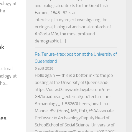
ology at
and biologicalcontexts for the Great Irish
the
Famine, 1845–52 is an
interdisciplinaryproject investigating the
ecological, biological and social contexts of
AnGorta Mór, the most profound
demographic […]
ok
Re: Tenure-track position at the University of
Queensland
octoral-
6 août 2026
Hello again — this is a better link to the job
ology at
posting at the University of Queensland:
e...
https://uq.wd3.myworkdayjobs.com/en-
GB/broadbean_external/job/Lecturer-in-
Archaeology_R-55260Cheers,TiinaTiina
Manne, BSc (Hons), MS, PhD, FSAAssociate
ces
Professor in ArchaeologyDeputy Head of
SchoolSchool of Social Science, University of