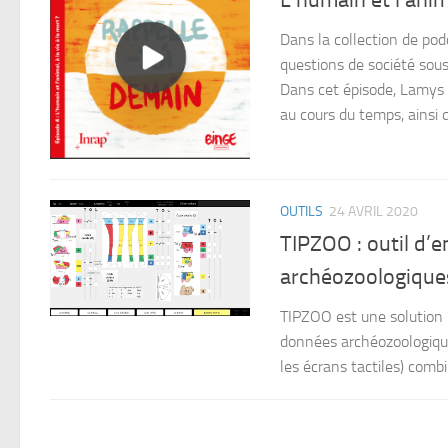
L’humain et l’anima
Dans la collection de pod
questions de société sous
Dans cet épisode, Lamys H
au cours du temps, ainsi q
OUTILS
24 AVRIL 2020
TIPZOO : outil d’
archéozoologiques
TIPZOO est une solution 
données archéozoologique
les écrans tactiles) combin