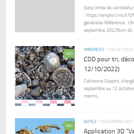
Date limite de candidatur
: https://emploi.cnrs.f
générales Référence : U
septembre 2022Nom du res
ANNONCES
7 JUILLET 2022
0
CDD pour tri, dé
12/10/2022)
Catherine Dupont, charg
septembre au 12 octobre 
marins...
OUTILS
1 DÉCEMBRE 2021
0
Application 3D “V