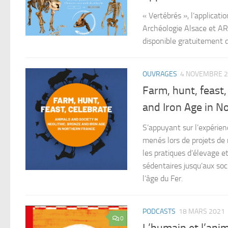
« Vertébrés », l’applicat
Archéologie Alsace et A
disponible gratuitement d
OUVRAGES
4 NOVEMBRE 
Farm, hunt, feast,
and Iron Age in N
S’appuyant sur l’expérien
menés lors de projets de
les pratiques d’élevage e
sédentaires jusqu’aux soc
l’âge du Fer.
PODCASTS
18 MARS 2021
0