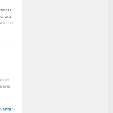
grandes
ventive.
volution
se des
le avec
ivante »