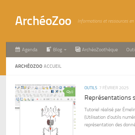
Skip to content
ArchéoZoo
Informations et ressources en
Agenda
Blog
ArchéoZoothèque
Outi
ARCHÉOZOO
ACCUEIL
OUTILS
7 FÉVRIER 2025
0
Représentations s
Tutoriel réalisé par Émeli
(Utilisation d’outils numér
représentation des donnée