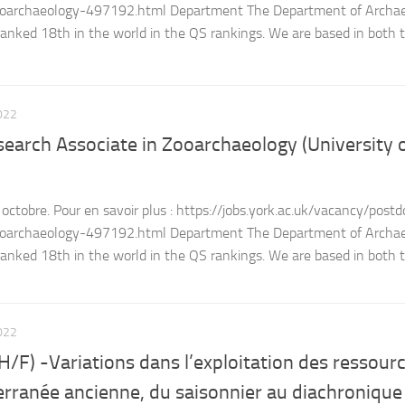
zooarchaeology-497192.html Department The Department of Archae
 ranked 18th in the world in the QS rankings. We are based in both 
022
earch Associate in Zooarchaeology (University 
octobre. Pour en savoir plus : https://jobs.york.ac.uk/vacancy/postd
zooarchaeology-497192.html Department The Department of Archae
 ranked 18th in the world in the QS rankings. We are based in both th
022
H/F) -Variations dans l’exploitation des ressour
rranée ancienne, du saisonnier au diachronique