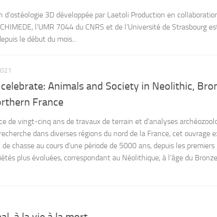
ion d’ostéologie 3D développée par Laetoli Production en collaboratio
RCHIMEDE, l’UMR 7044 du CNRS et de l’Université de Strasbourg es
epuis le début du mois...
2021
 celebrate: Animals and Society in Neolithic, Bro
orthern France
ce de vingt-cinq ans de travaux de terrain et d’analyses archéozool
 recherche dans diverses régions du nord de la France, cet ouvrage 
t de chasse au cours d’une période de 5000 ans, depuis les premiers
iétés plus évoluées, correspondant au Néolithique, à l’âge du Bronze