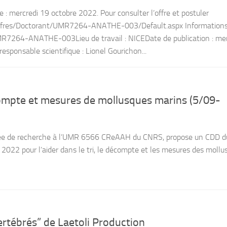
e : mercredi 19 octobre 2022. Pour consulter l’offre et postuler
r/Offres/Doctorant/UMR7264-ANATHE-003/Default.aspx Information
MR7264-ANATHE-003Lieu de travail : NICEDate de publication : mer
ponsable scientifique : Lionel Gourichon...
compte et mesures de mollusques marins (5/09-
ée de recherche à l’UMR 6566 CReAAH du CNRS, propose un CDD d
2022 pour l’aider dans le tri, le décompte et les mesures des mollu
ertébrés” de Laetoli Production