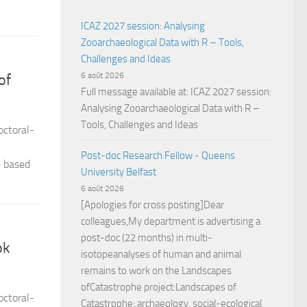
ICAZ 2027 session: Analysing
Zooarchaeological Data with R – Tools,
Challenges and Ideas
6 août 2026
of
Full message available at: ICAZ 2027 session:
Analysing Zooarchaeological Data with R –
Tools, Challenges and Ideas
octoral-
Post-doc Research Fellow - Queens
e based
University Belfast
6 août 2026
[Apologies for cross posting]Dear
colleagues,My department is advertising a
post-doc (22 months) in multi-
ok
isotopeanalyses of human and animal
remains to work on the Landscapes
ofCatastrophe project:Landscapes of
octoral-
Catastrophe: archaeology, social-ecological