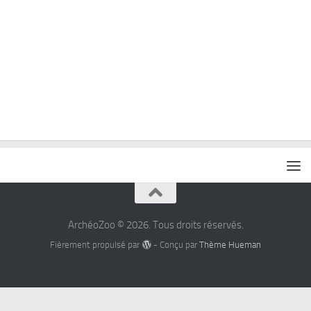
ArchéoZoo © 2026. Tous droits réservés.
Fièrement propulsé par
- Conçu par
Thème Hueman