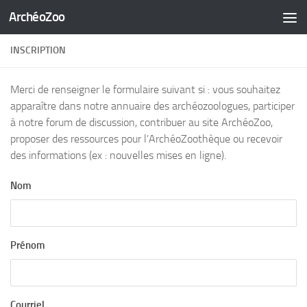
ArchéoZoo
Skip to content
INSCRIPTION
Merci de renseigner le formulaire suivant si : vous souhaitez
apparaître dans notre annuaire des archéozoologues, participer
à notre forum de discussion, contribuer au site ArchéoZoo,
proposer des ressources pour l’ArchéoZoothèque ou recevoir
des informations (ex : nouvelles mises en ligne).
Nom
Prénom
Courriel