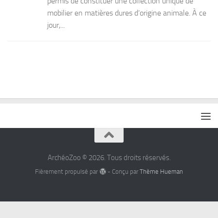
permis de constituer une collection unique de
mobilier en matières dures d’origine animale. À ce
jour,...
ArchéoZoo © 2026. Tous droits réservés.
Fièrement propulsé par
- Conçu par
Thème Hueman