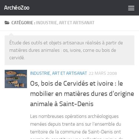
ArchéoZoo
Skip to content
CATÉGORIE :
INDUSTRIE, ART ET ARTISANAT
Étude des outils et objets artisanaux réalisés à partir de
matières dures animales : os, ivoire, corne ou bois de
cervidé.
INDUSTRIE, ART ET ARTISANAT
22 MARS 2008
Os, bois de Cervidés et ivoire : le
mobilier en matières dures d’origine
animale à Saint-Denis
Les nombreuses opérations archéologiques
menées depuis trente ans sur l’ensemble du
territoire de la commune de Saint-Denis ont