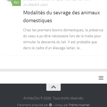
0
20 JANVIER 2005
Modalités du sevrage des animaux
domestiques
Chez les premiers bovins domestiques, la présence
du veau a pu être nécessaire lors de la traite pour
stimuler la descente du lait. Il est probable que
dans le cadre d’un élevage laitier, le...
ArchéoZoo © 2026. Tous droits réservés.
Fièrement propulsé par
- Conçu par
Thème Hueman