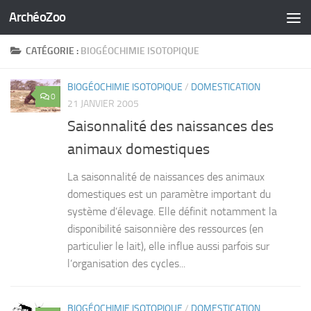
ArchéoZoo
Skip to content
CATÉGORIE :
BIOGÉOCHIMIE ISOTOPIQUE
BIOGÉOCHIMIE ISOTOPIQUE
/
DOMESTICATION
0
21 JANVIER 2005
Saisonnalité des naissances des
animaux domestiques
La saisonnalité de naissances des animaux
domestiques est un paramètre important du
système d’élevage. Elle définit notamment la
disponibilité saisonnière des ressources (en
particulier le lait), elle influe aussi parfois sur
l’organisation des cycles...
BIOGÉOCHIMIE ISOTOPIQUE
/
DOMESTICATION