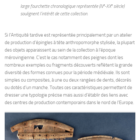
e
e
large fourchette chronologique représentée (IV
-XX
siècle)
soulignent l’intérêt de cette collection.
Si l’Antiquité tardive est représentée principalement par un atelier
de production d’épingles à tête anthropomorphe stylisée, la plupart
des objets apparaissent au sein de la collection à l’époque
mérovingienne. C’est le cas notamment des peignes dont les
nombreux exemples ou fragments découverts reflètent la grande
diversité des formes connues pour la période médiévale. Ils sont
simples ou composites, à une ou deux rangées de dents, décorés
ou dotés d’un manche. Toutes ces caractéristiques permettent de
dresser une typologie précise mais aussi d’établir des liens avec
des centres de production contemporains dans le nord de l’Europe.