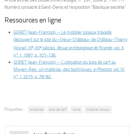
Numéro consacré à Saint-Denis et l’exposition “Basilique secrète”.
Ressources en ligne
GORET (Jean-François). – Le mobilier osseux travaillé
découvert sur le site du «Vieux-Château» de Château-Thierry
e
e
(Aisne). IX
-XII
siècles.
Revue archéologique de Picardie
, vol. 3,
n° 1, 1997, p. 101-136.
GORET (Jean-François). – L’utilisation du bois de cerf au
Moyen-Âge : un matériau, des techniques.
e-Phaïstos
, vol. IV,
n° 1, 2015, p. 78-82.
Étiquettes :
artisanat
bois de cerf
ivoire
mobilier osseux