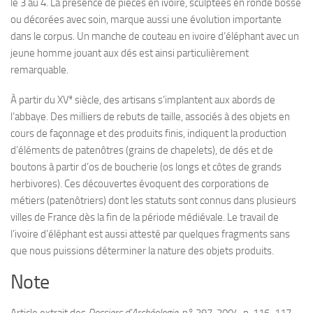
le 3 au 4. La présence de pièces en ivoire, sculptées en ronde bosse
ou décorées avec soin, marque aussi une évolution importante
dans le corpus. Un manche de couteau en ivoire d’éléphant avec un
jeune homme jouant aux dés est ainsi particulièrement
remarquable.
e
À partir du XV
siècle, des artisans s’implantent aux abords de
l’abbaye. Des milliers de rebuts de taille, associés à des objets en
cours de façonnage et des produits finis, indiquent la production
d’éléments de patenôtres (grains de chapelets), de dés et de
boutons à partir d’os de boucherie (os longs et côtes de grands
herbivores). Ces découvertes évoquent des corporations de
métiers (patenôtriers) dont les statuts sont connus dans plusieurs
villes de France dès la fin de la période médiévale. Le travail de
l’ivoire d’éléphant est aussi attesté par quelques fragments sans
que nous puissions déterminer la nature des objets produits.
Note
Article extrait des
Dossiers d’Archéologie
, n° 297, 2004, p. 116-117.