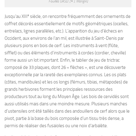
Fouilles UASD. [© J. Mangin]
e
Jusqu’au XIII
siècle, on rencontre fréquemment des ornements de
coffret décorés essentiellement de motifs géométriques (ocelles,
entrelacs, lignes parallèles, etc.). L’apparition du jeu d’échecs en
Occident, aux environs de l’an mil, est illustrée à Saint-Denis par
plusieurs pions en bois de cerf. Les instruments à vent (flûte,
sifflet) ou des éléments d’instruments à cordes (cordier, cheville)
forme aussi un lot important. Enfin, le tablier de jeu de trictrac
composé de 33 plaques, dont 26 « flèches », est une découverte
exceptionnelle par la rareté des exemplaires connus. Les os plats
(côtes, mandibules) et les os longs (fémurs, tibias, métapodes) de
grands herbivores forment les principales ressources des
producteurs tout au long du Moyen Âge. Les bois de cervidés sont
aussi utilisés mais dans une moindre mesure. Plusieurs manches
d’ustensiles ont été taillés dans des andouillers de cerf alors que le
pivot, partie à la base du bois composée d’un tissu très dense, a
permis de réaliser des fusaïoles ou une noix d’arbalète.