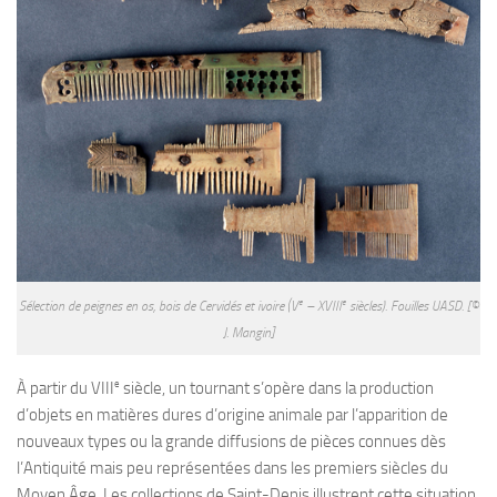
e
e
Sélection de peignes en os, bois de Cervidés et ivoire (V
– XVIII
siècles). Fouilles UASD. [©
J. Mangin]
e
À partir du VIII
siècle, un tournant s’opère dans la production
d’objets en matières dures d’origine animale par l’apparition de
nouveaux types ou la grande diffusions de pièces connues dès
l’Antiquité mais peu représentées dans les premiers siècles du
Moyen Âge. Les collections de Saint-Denis illustrent cette situation,