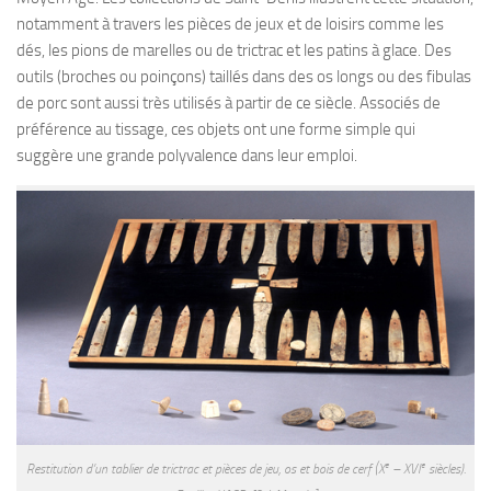
notamment à travers les pièces de jeux et de loisirs comme les
dés, les pions de marelles ou de trictrac et les patins à glace. Des
outils (broches ou poinçons) taillés dans des os longs ou des fibulas
de porc sont aussi très utilisés à partir de ce siècle. Associés de
préférence au tissage, ces objets ont une forme simple qui
suggère une grande polyvalence dans leur emploi.
e
e
Restitution d’un tablier de trictrac et pièces de jeu, os et bois de cerf (X
– XVI
siècles).