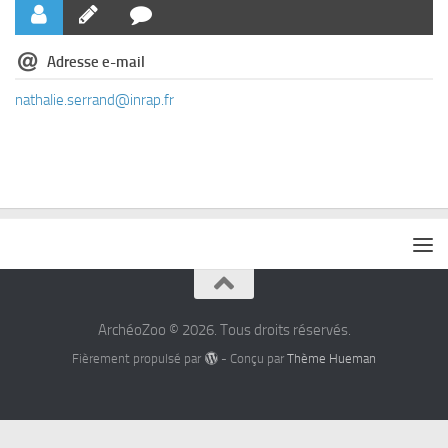
Adresse e-mail
nathalie.serrand@inrap.fr
ArchéoZoo © 2026. Tous droits réservés.
Fièrement propulsé par
- Conçu par
Thème Hueman