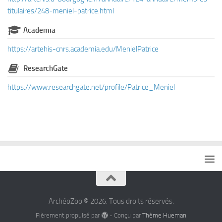
titulaires/248-meniel-patrice.html
Academia
https://artehis-cnrs.academia.edu/MenielPatrice
ResearchGate
https://www.researchgate.net/profile/Patrice_Meniel
ArchéoZoo © 2026. Tous droits réservés.
Fièrement propulsé par
- Conçu par
Thème Hueman