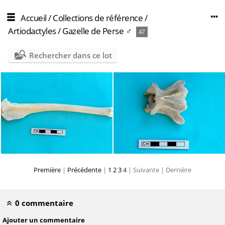
Accueil
/
Collections de référence
/
Artiodactyles
/
Gazelle de Perse ♂
47
Rechercher dans ce lot
Première
|
Précédente
|
1
2
3
4
| Suivante
| Dernière
0 commentaire
Ajouter un commentaire