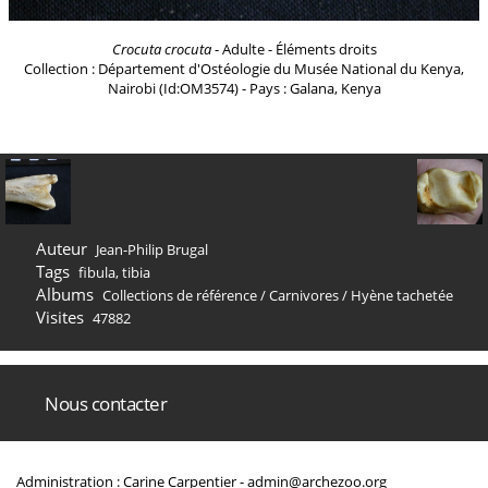
Crocuta crocuta
- Adulte - Éléments droits
Collection : Département d'Ostéologie du Musée National du Kenya,
Nairobi (Id:OM3574) - Pays : Galana, Kenya
Auteur
Jean-Philip Brugal
Tags
fibula
,
tibia
Albums
Collections de référence
/
Carnivores
/
Hyène tachetée
Visites
47882
Nous contacter
Administration : Carine Carpentier -
admin@archezoo.org