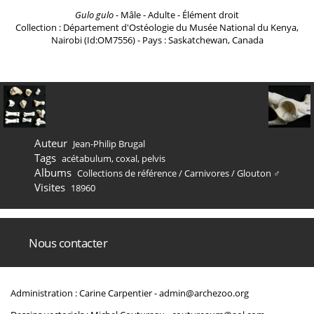
Gulo gulo
- Mâle - Adulte - Élément droit
Collection : Département d'Ostéologie du Musée National du Kenya,
Nairobi (Id:OM7556) - Pays : Saskatchewan, Canada
Auteur
Jean-Philip Brugal
Tags
acétabulum
,
coxal
,
pelvis
Albums
Collections de référence
/
Carnivores
/
Glouton ♂
Visites
18960
Nous contacter
Administration : Carine Carpentier -
admin@archezoo.org