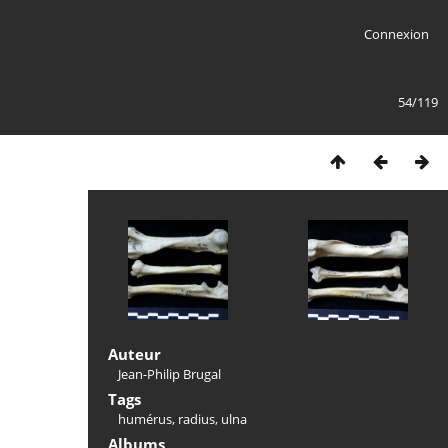
Connexion
54/119
Auteur
Jean-Philip Brugal
Tags
humérus
,
radius
,
ulna
Albums