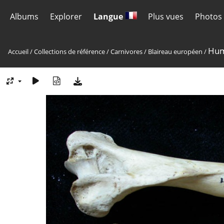
Albums
Explorer
Langue
Plus vues
Photos 
Hum
Accueil
/
Collections de référence
/
Carnivores
/
Blaireau européen
/