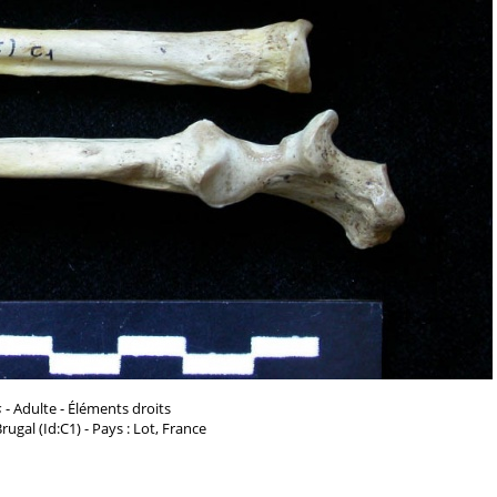
s
- Adulte - Éléments droits
 Brugal (Id:C1) - Pays : Lot, France